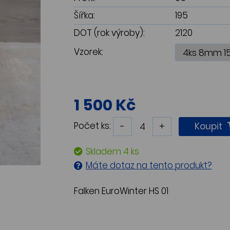
Šířka:
195
DOT (rok výroby):
2120
Vzorek:
1 500 Kč
Počet ks:
-
+
Koupit
Skladem 4 ks
Máte dotaz na tento produkt?
Falken EuroWinter HS 01