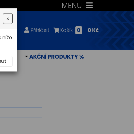
MENU
×
Přihlásit
Košík
0
0 Kč
 níže.
KY
AKČNÍ PRODUKTY %
out