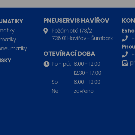
PNEUSERVIS HAVÍŘOV
KON
UMATIKY
matiky
Požárnická 173/2
Esho
736 01 Havířov - Šumbark
+
matiky
Pneu
pneumatiky
OTEVÍRACÍ DOBA
+
ISKY
p
Po - pá:
8:00 - 12:00
12:30 - 17:00
So
8:00 - 12:00
Ne
zavřeno