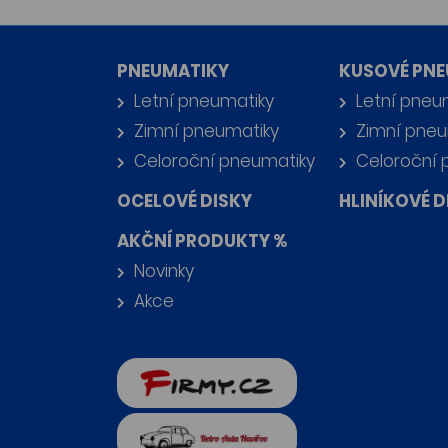
PNEUMATIKY
KUSOVÉ PNE
Letní pneumatiky
Letní pneu
Zimní pneumatiky
Zimní pneu
Celoroční pneumatiky
Celoroční 
OCELOVÉ DISKY
HLINÍKOVÉ D
AKČNÍ PRODUKTY %
Novinky
Akce
firmy.cz
Retro auta Havířov