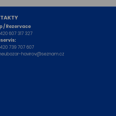
TAKTY
p / Rezervace
420 607 317 327
servis:
420 739 707 607
neubazar-havirov@seznam.cz