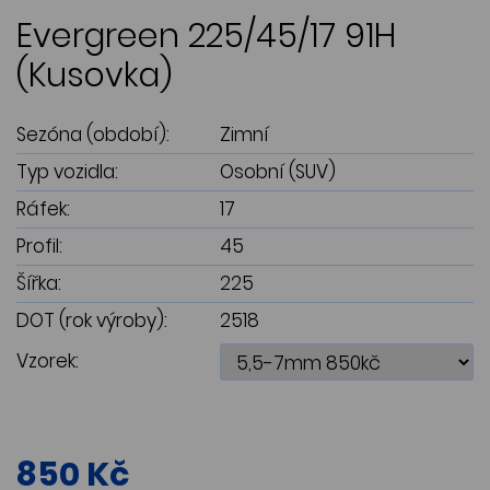
Evergreen 225/45/17 91H
(Kusovka)
Sezóna (období):
Zimní
Typ vozidla:
Osobní (SUV)
Ráfek:
17
Profil:
45
Šířka:
225
DOT (rok výroby):
2518
Vzorek:
850 Kč