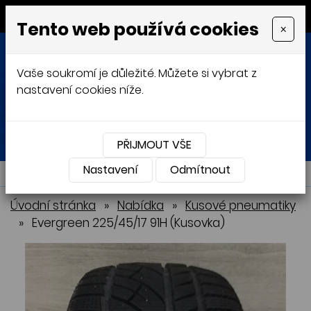
MENU
Tento web používá cookies
×
Vaše soukromí je důležité. Můžete si vybrat z
nastavení cookies níže.
Přihlásit
Košík
0
0 Kč
PŘIJMOUT VŠE
Nastavení
NABÍDKA
Odmítnout
Úvodní stránka
»
Nabídka
»
Kusové pneumatiky
»
Evergreen 225/45/17 91H (Kusovka)