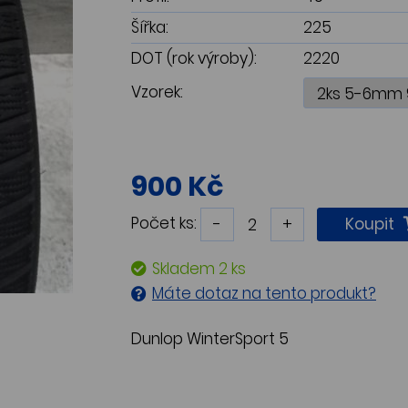
Šířka:
225
DOT (rok výroby):
2220
Vzorek:
900 Kč
Počet ks:
-
+
Koupit
Skladem 2 ks
Máte dotaz na tento produkt?
Dunlop WinterSport 5