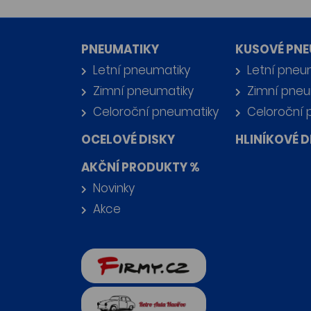
PNEUMATIKY
KUSOVÉ PNE
Letní pneumatiky
Letní pneu
Zimní pneumatiky
Zimní pneu
Celoroční pneumatiky
Celoroční 
OCELOVÉ DISKY
HLINÍKOVÉ D
AKČNÍ PRODUKTY %
Novinky
Akce
firmy.cz
Retro auta Havířov