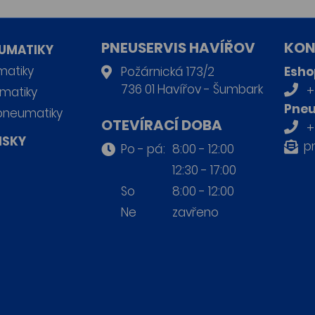
PNEUSERVIS HAVÍŘOV
KON
UMATIKY
matiky
Požárnická 173/2
Esho
736 01 Havířov - Šumbark
+
matiky
Pneu
pneumatiky
OTEVÍRACÍ DOBA
+
ISKY
p
Po - pá:
8:00 - 12:00
12:30 - 17:00
So
8:00 - 12:00
Ne
zavřeno