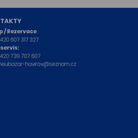
TAKTY
p / Rezervace
420 607 317 327
servis:
420 739 707 607
neubazar-havirov@seznam.cz