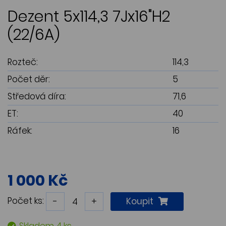
Dezent 5x114,3 7Jx16"H2
(22/6A)
Rozteč:
114,3
Počet děr:
5
Středová díra:
71,6
ET:
40
Ráfek:
16
1 000 Kč
Počet ks:
-
+
Koupit