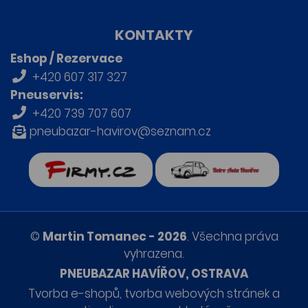
KONTAKTY
Eshop / Rezervace
+420 607 317 327
Pneuservis:
+420 739 707 607
pneubazar-havirov@seznam.cz
firmy.cz
Retro auta Havířov
©
Martin Tomanec - 2026
. Všechna práva
vyhrazena.
PNEUBAZAR HAVÍŘOV, OSTRAVA
Tvorba e-shopů
,
tvorba webových stránek
a