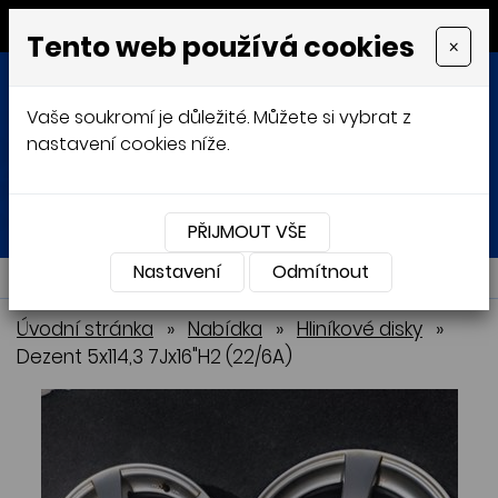
MENU
Tento web používá cookies
×
Vaše soukromí je důležité. Můžete si vybrat z
nastavení cookies níže.
Přihlásit
Košík
0
0 Kč
PŘIJMOUT VŠE
Nastavení
NABÍDKA
Odmítnout
Úvodní stránka
»
Nabídka
»
Hliníkové disky
»
Dezent 5x114,3 7Jx16"H2 (22/6A)