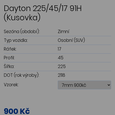
Dayton 225/45/17 91H
(Kusovka)
Sezóna (období):
Zimní
Typ vozidla:
Osobní (SUV)
Ráfek:
17
Profil:
45
Šířka:
225
DOT (rok výroby):
2118
Vzorek:
900 Kč