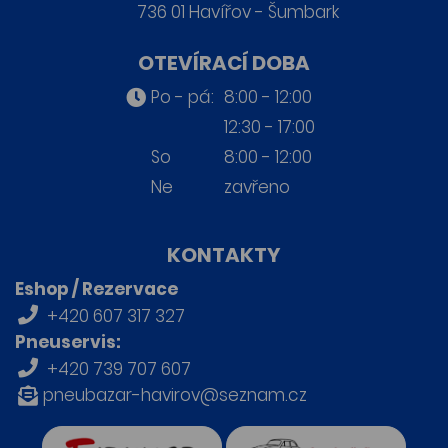
736 01 Havířov - Šumbark
OTEVÍRACÍ DOBA
Po - pá:
8:00 - 12:00
12:30 - 17:00
So
8:00 - 12:00
Ne
zavřeno
KONTAKTY
Eshop / Rezervace
+420 607 317 327
Pneuservis:
+420 739 707 607
pneubazar-havirov@seznam.cz
firmy.cz
Retro auta Havířov