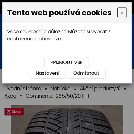
MENU
Tento web používá cookies
×
Vaše soukromí je důležité. Můžete si vybrat z
nastavení cookies níže.
Přihlásit
Košík
0
0 Kč
PŘIJMOUT VŠE
Nastavení
NABÍDKA
Odmítnout
Úvodní stránka
»
Nabídka
»
Akční produkty %
»
Akce
»
Continental 265/50/20 111H
Akce