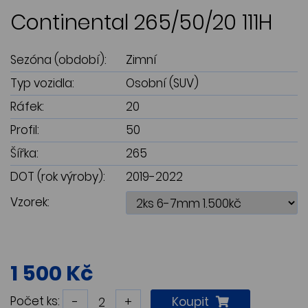
Continental 265/50/20 111H
Sezóna (období):
Zimní
Typ vozidla:
Osobní (SUV)
Ráfek:
20
Profil:
50
Šířka:
265
DOT (rok výroby):
2019-2022
Vzorek:
1 500 Kč
Počet ks:
-
+
Koupit