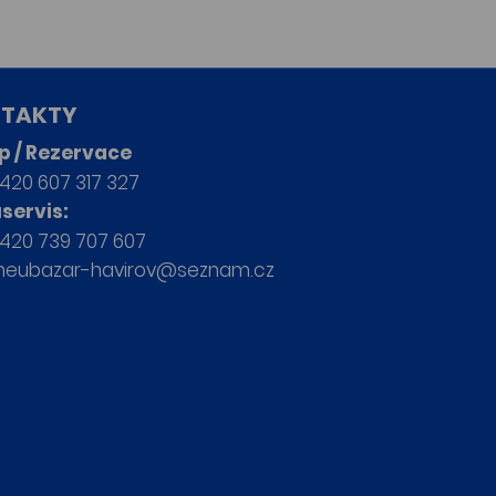
TAKTY
p / Rezervace
420 607 317 327
servis:
420 739 707 607
neubazar-havirov@seznam.cz