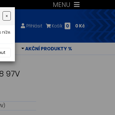
MENU
×
Přihlásit
Košík
0
0 Kč
 níže.
KY
AKČNÍ PRODUKTY %
out
18 97V
UV)