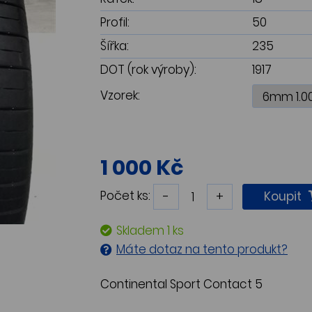
Profil:
50
Šířka:
235
DOT (rok výroby):
1917
Vzorek:
1 000 Kč
Počet ks:
-
+
Koupit
Skladem 1 ks
Máte dotaz na tento produkt?
Continental Sport Contact 5