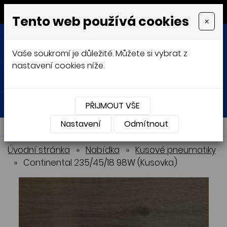
MENU
Tento web používá cookies
×
Vaše soukromí je důležité. Můžete si vybrat z
nastavení cookies níže.
Přihlásit
Košík
0
0 Kč
PŘIJMOUT VŠE
Nastavení
NABÍDKA
Odmítnout
Úvodní stránka
»
Nabídka
»
Kusové pneumatiky
»
Continental 235/45/18 98W (Kusovka)