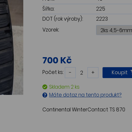
Šířka:
225
DOT (rok výroby):
2223
Vzorek:
700 Kč
Počet ks:
-
+
Koupit
Skladem 2 ks
Máte dotaz na tento produkt?
Continental WinterContact TS 870