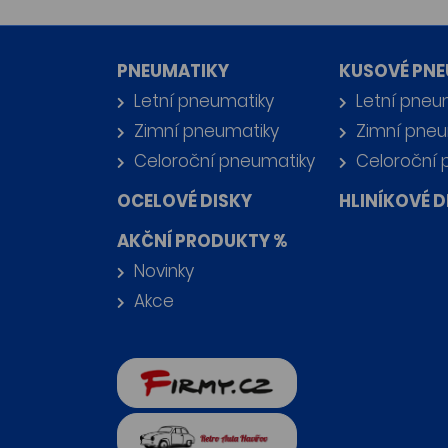
PNEUMATIKY
KUSOVÉ PNE
Letní pneumatiky
Letní pneu
Zimní pneumatiky
Zimní pneu
Celoroční pneumatiky
Celoroční 
OCELOVÉ DISKY
HLINÍKOVÉ D
AKČNÍ PRODUKTY %
Novinky
Akce
firmy.cz
Retro auta Havířov