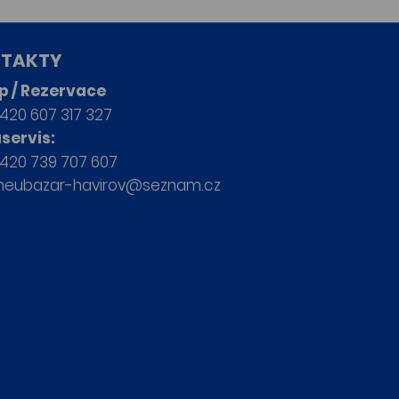
TAKTY
p / Rezervace
420 607 317 327
servis:
420 739 707 607
neubazar-havirov@seznam.cz