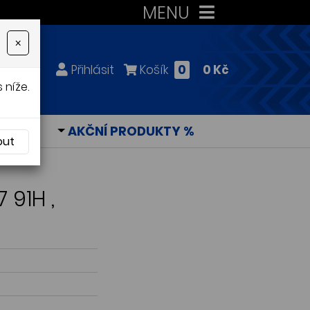
MENU
×
Přihlásit
Košík
0
0 Kč
 níže.
KY
AKČNÍ PRODUKTY %
out
 91H ,