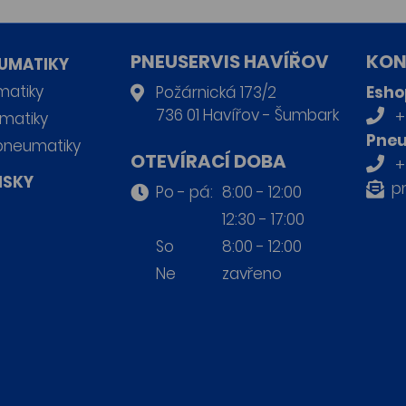
PNEUSERVIS HAVÍŘOV
KON
UMATIKY
matiky
Požárnická 173/2
Esho
736 01 Havířov - Šumbark
+
matiky
Pneu
pneumatiky
OTEVÍRACÍ DOBA
+
ISKY
p
Po - pá:
8:00 - 12:00
12:30 - 17:00
So
8:00 - 12:00
Ne
zavřeno