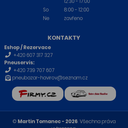
12:30 - 17:00
So
8:00 - 12:00
Ne
zavřeno
KONTAKTY
Eshop / Rezervace
+420 607 317 327
Pneuservis:
+420 739 707 607
pneubazar-havirov@seznam.cz
firmy.cz
Retro auta Havířov
©
Martin Tomanec - 2026
. Všechna práva