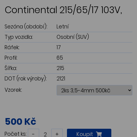
Continental 215/65/17 103V,
Sezóna (období):
Letní
Typ vozidla:
Osobní (SUV)
Ráfek:
17
Profil:
65
Šířka:
215
DOT (rok výroby):
2121
Vzorek:
500 Kč
Počet ks:
-
+
Koupit