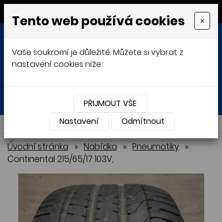
MENU
Tento web používá cookies
×
Vaše soukromí je důležité. Můžete si vybrat z
nastavení cookies níže.
Přihlásit
Košík
0
0 Kč
PŘIJMOUT VŠE
Nastavení
NABÍDKA
Odmítnout
Úvodní stránka
»
Nabídka
»
Pneumatiky
»
Continental 215/65/17 103V,