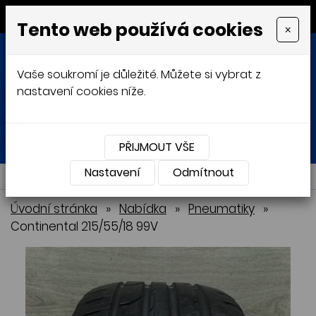
MENU
Tento web používá cookies
×
Vaše soukromí je důležité. Můžete si vybrat z
nastavení cookies níže.
Přihlásit
Košík
0
0 Kč
PŘIJMOUT VŠE
Nastavení
NABÍDKA
Odmítnout
Úvodní stránka
»
Nabídka
»
Pneumatiky
»
Continental 215/55/18 99V