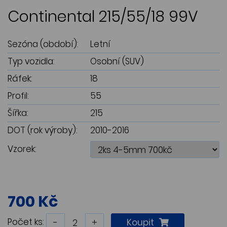
Continental 215/55/18 99V
Sezóna (období):
Letní
Typ vozidla:
Osobní (SUV)
Ráfek:
18
Profil:
55
Šířka:
215
DOT (rok výroby):
2010-2016
Vzorek:
700 Kč
Počet ks:
-
+
Koupit