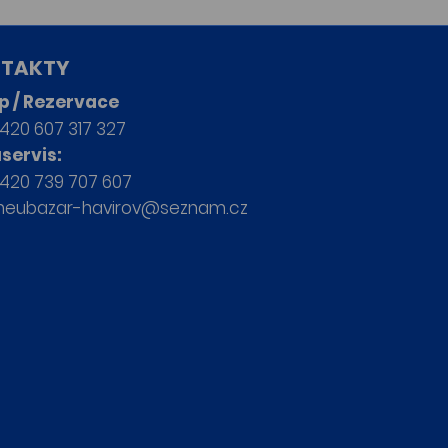
TAKTY
p / Rezervace
420 607 317 327
servis:
420 739 707 607
neubazar-havirov@seznam.cz