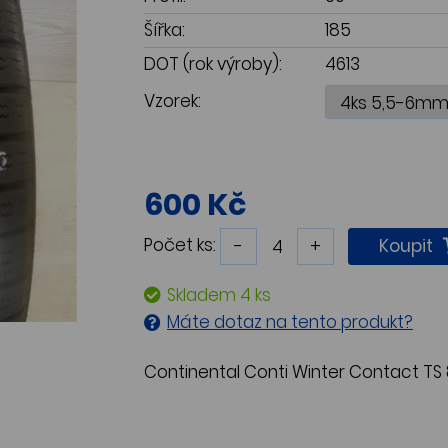
Šířka:
185
DOT (rok výroby):
4613
Vzorek:
600 Kč
Počet ks:
-
+
Koupit
Skladem 4 ks
Máte dotaz na tento produkt?
Continental Conti Winter Contact TS 