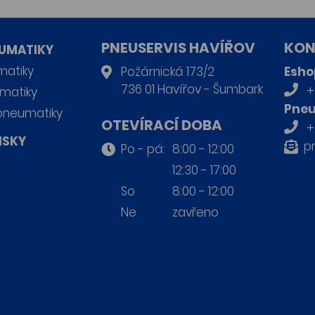
PNEUSERVIS HAVÍŘOV
KON
UMATIKY
matiky
Požárnická 173/2
Esho
736 01 Havířov - Šumbark
+
matiky
Pneu
pneumatiky
OTEVÍRACÍ DOBA
+
ISKY
p
Po - pá:
8:00 - 12:00
12:30 - 17:00
So
8:00 - 12:00
Ne
zavřeno