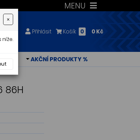
MENU
×
Přihlásit
Košík
0
0 Kč
 níže.
KY
AKČNÍ PRODUKTY %
out
6 86H