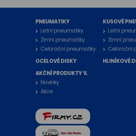
PNEUMATIKY
KUSOVÉ PNE
Letní pneumatiky
Letní pneu
Zimní pneumatiky
Zimní pneu
Celoroční pneumatiky
Celoroční 
OCELOVÉ DISKY
HLINÍKOVÉ D
AKČNÍ PRODUKTY %
Novinky
Akce
firmy.cz
Retro auta Havířov