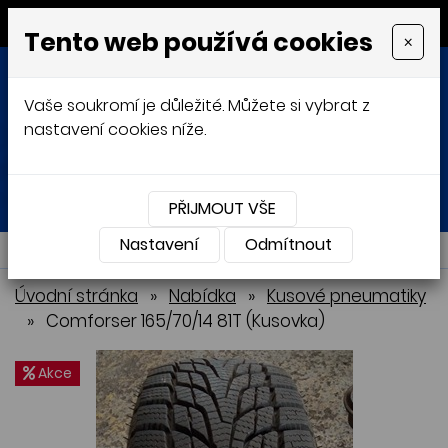
MENU
Tento web používá cookies
×
Vaše soukromí je důležité. Můžete si vybrat z
nastavení cookies níže.
Přihlásit
Košík
0
0 Kč
PŘIJMOUT VŠE
Nastavení
NABÍDKA
Odmítnout
Úvodní stránka
»
Nabídka
»
Kusové pneumatiky
»
Comforser 165/70/14 81T (Kusovka)
Akce