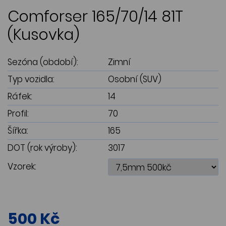
Comforser 165/70/14 81T
(Kusovka)
Sezóna (období):
Zimní
Typ vozidla:
Osobní (SUV)
Ráfek:
14
Profil:
70
Šířka:
165
DOT (rok výroby):
3017
Vzorek:
500 Kč