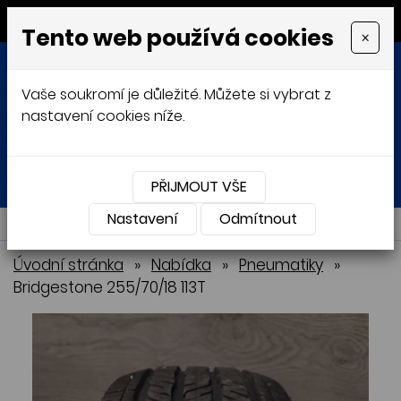
MENU
Tento web používá cookies
×
Vaše soukromí je důležité. Můžete si vybrat z
nastavení cookies níže.
Přihlásit
Košík
0
0 Kč
PŘIJMOUT VŠE
Nastavení
NABÍDKA
Odmítnout
Úvodní stránka
»
Nabídka
»
Pneumatiky
»
Bridgestone 255/70/18 113T