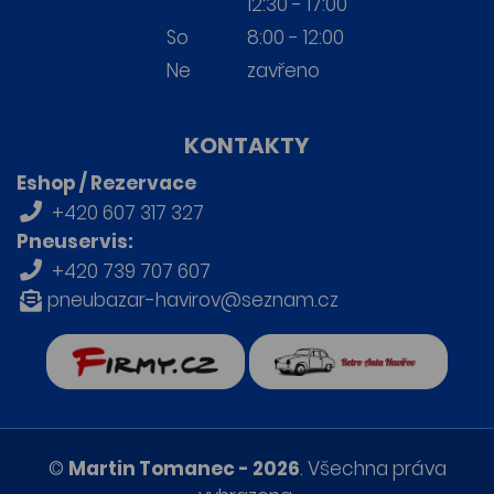
12:30 - 17:00
So
8:00 - 12:00
Ne
zavřeno
KONTAKTY
Eshop / Rezervace
+420 607 317 327
Pneuservis:
+420 739 707 607
pneubazar-havirov@seznam.cz
firmy.cz
Retro auta Havířov
©
Martin Tomanec - 2026
. Všechna práva