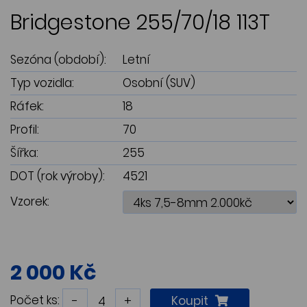
Bridgestone 255/70/18 113T
Sezóna (období):
Letní
Typ vozidla:
Osobní (SUV)
Ráfek:
18
Profil:
70
Šířka:
255
DOT (rok výroby):
4521
Vzorek:
2 000 Kč
Počet ks:
-
+
Koupit