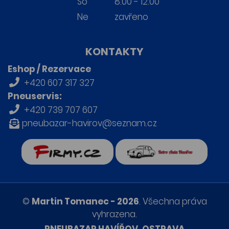
So
8:00 - 12:00
Ne
zavřeno
KONTAKTY
Eshop / Rezervace
+420 607 317 327
Pneuservis:
+420 739 707 607
pneubazar-havirov@seznam.cz
firmy.cz
Retro auta Havířov
©
Martin Tomanec - 2026
. Všechna práva
vyhrazena.
PNEUBAZAR HAVÍŘOV, OSTRAVA