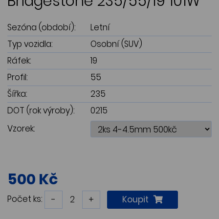
Bridgestone 235/55/19 101W
Sezóna (období):
Letní
Typ vozidla:
Osobní (SUV)
Ráfek:
19
Profil:
55
Šířka:
235
DOT (rok výroby):
0215
Vzorek:
500 Kč
Počet ks:
-
+
Koupit