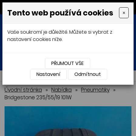
MENU
Tento web používá cookies
×
Vaše soukromí je důležité. Můžete si vybrat z
nastavení cookies níže.
Přihlásit
Košík
0
0 Kč
PŘIJMOUT VŠE
Nastavení
NABÍDKA
Odmítnout
Úvodní stránka
»
Nabídka
»
Pneumatiky
»
Bridgestone 235/55/19 101W