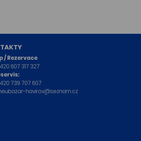
TAKTY
p / Rezervace
420 607 317 327
servis:
420 739 707 607
neubazar-havirov@seznam.cz