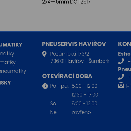
2x4--5mm DOT2517
PNEUSERVIS HAVÍŘOV
KON
UMATIKY
matiky
Požárnická 173/2
Esho
736 01 Havířov - Šumbark
+
matiky
Pneu
pneumatiky
OTEVÍRACÍ DOBA
+
ISKY
p
Po - pá:
8:00 - 12:00
12:30 - 17:00
So
8:00 - 12:00
Ne
zavřeno