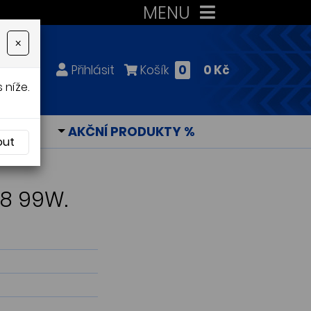
MENU
×
Přihlásit
Košík
0
0 Kč
 níže.
KY
AKČNÍ PRODUKTY %
out
18 99W.