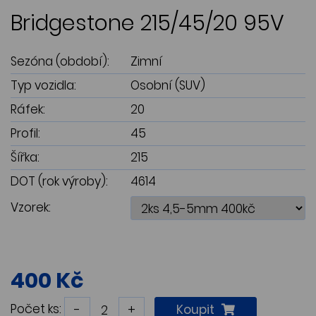
Bridgestone 215/45/20 95V
Sezóna (období):
Zimní
Typ vozidla:
Osobní (SUV)
Ráfek:
20
Profil:
45
Šířka:
215
DOT (rok výroby):
4614
Vzorek:
400 Kč
Počet ks:
-
+
Koupit