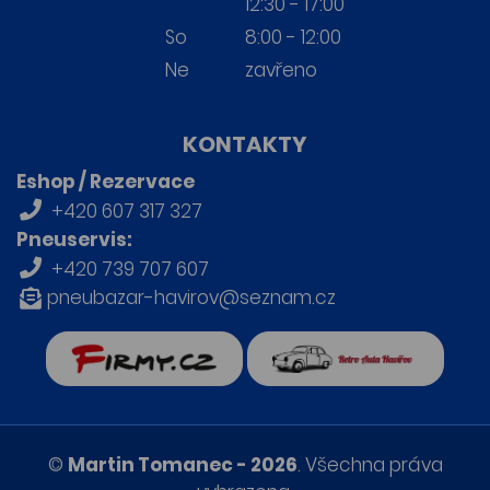
12:30 - 17:00
So
8:00 - 12:00
Ne
zavřeno
KONTAKTY
Eshop / Rezervace
+420 607 317 327
Pneuservis:
+420 739 707 607
pneubazar-havirov@seznam.cz
firmy.cz
Retro auta Havířov
©
Martin Tomanec - 2026
. Všechna práva