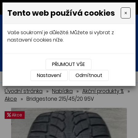
MENU
Tento web používá cookies
×
Vaše soukromí je důležité. Můžete si vybrat z
nastavení cookies níže.
Přihlásit
Košík
0
0 Kč
PŘIJMOUT VŠE
Nastavení
NABÍDKA
Odmítnout
Úvodní stránka
»
Nabídka
»
Akční produkty %
»
Akce
»
Bridgestone 215/45/20 95V
Akce