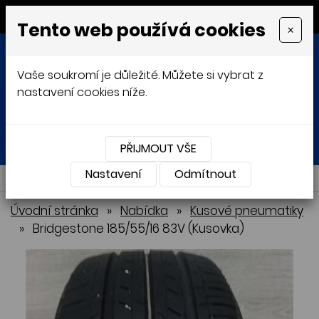
MENU
Tento web používá cookies
×
Vaše soukromí je důležité. Můžete si vybrat z
nastavení cookies níže.
Přihlásit
Košík
0
0 Kč
PŘIJMOUT VŠE
Nastavení
NABÍDKA
Odmítnout
Úvodní stránka
»
Nabídka
»
Kusové pneumatiky
»
Bridgestone 185/55/16 83V (Kusovka)