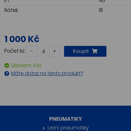
ET:
48
Ráfek:
16
1 000 Kč
Počet ks:
-
+
Koupit
Skladem 4 ks
Máte dotaz na tento produkt?
PNEUMATIKY
Letní pneumatiky