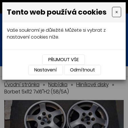
MENU
Tento web používá cookies
×
Vaše soukromí je důležité. Můžete si vybrat z
nastavení cookies níže.
Přihlásit
Košík
0
0 Kč
PŘIJMOUT VŠE
Nastavení
NABÍDKA
Odmítnout
Úvodní stránka
»
Nabídka
»
Hliníkové disky
»
Borbet 5x112 7x16"H2 (58/5A)