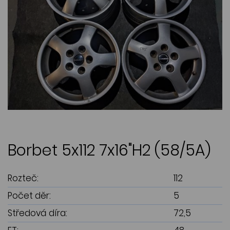
Borbet 5x112 7x16"H2 (58/5A)
Rozteč:
112
Počet děr:
5
Středová díra:
72,5