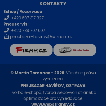
KONTAKTY
Eshop / Rezervace
+420 607 317 327
Pneuservis:
+420 739 707 607
pneubazar-havirov@seznam.cz
firmy.cz
Retro auta Havířov
©
Martin Tomanec - 2026
. Všechna práva
vyhrazena.
PNEUBAZAR HAVÍŘOV, OSTRAVA
Tvorba e-shopů
,
tvorba webových stránek
a
optimalizace pro vyhledávače
www.webstranky.cz