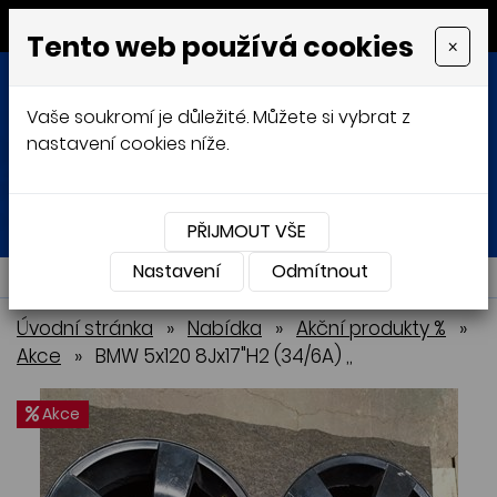
MENU
Tento web používá cookies
×
Vaše soukromí je důležité. Můžete si vybrat z
nastavení cookies níže.
Přihlásit
Košík
0
0 Kč
PŘIJMOUT VŠE
Nastavení
NABÍDKA
Odmítnout
Úvodní stránka
»
Nabídka
»
Akční produkty %
»
Akce
»
BMW 5x120 8Jx17"H2 (34/6A) ,,
Akce