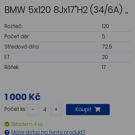
BMW 5x120 8Jx17"H2 (34/6A) ,,
Rozteč:
120
Počet děr:
5
Středová díra:
72,5
ET:
20
Ráfek:
17
1 000 Kč
Počet ks:
-
+
Koupit
Skladem 4 ks
Máte dotaz na tento produkt?