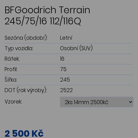
BFGoodrich Terrain
245/75/16 112/116Q
Sezóna (období):
Letní
Typ vozidla:
Osobní (SUV)
Ráfek:
16
Profil:
75
Šířka:
245
DOT (rok výroby):
2522
Vzorek:
2 500 Kč