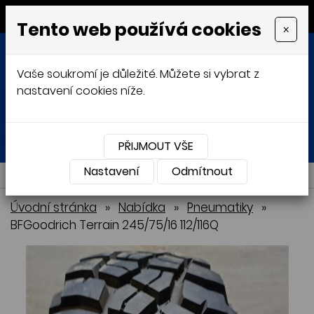
MENU
Tento web používá cookies
×
Vaše soukromí je důležité. Můžete si vybrat z
nastavení cookies níže.
Přihlásit
Košík
0
0 Kč
PŘIJMOUT VŠE
Nastavení
NABÍDKA
Odmítnout
Úvodní stránka
»
Nabídka
»
Pneumatiky
»
BFGoodrich Terrain 245/75/16 112/116Q