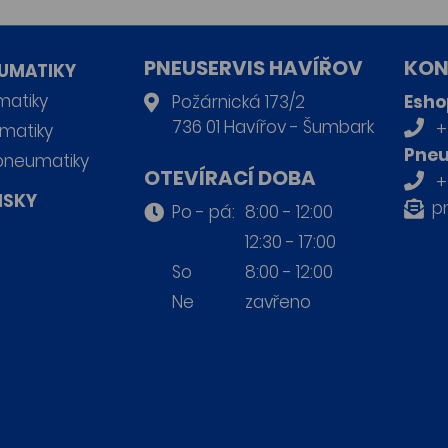
PNEUSERVIS HAVÍŘOV
KON
UMATIKY
matiky
Požárnická 173/2
Esho
736 01 Havířov - Šumbark
+
matiky
Pneu
pneumatiky
OTEVÍRACÍ DOBA
+
ISKY
p
Po - pá:
8:00 - 12:00
12:30 - 17:00
So
8:00 - 12:00
Ne
zavřeno