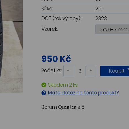
Šířka:
215
DOT (rok výroby):
2323
Vzorek:
950 Kč
Počet ks:
-
+
Koupit
Skladem 2 ks
Máte dotaz na tento produkt?
Barum Quartaris 5