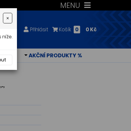
MENU
×
Přihlásit
Košík
0
0 Kč
 níže.
KY
AKČNÍ PRODUKTY %
out
.,