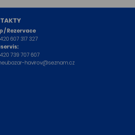
TAKTY
p / Rezervace
420 607 317 327
servis:
420 739 707 607
neubazar-havirov@seznam.cz