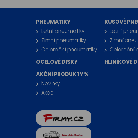
PNEUMATIKY
KUSOVÉ PNE
Letní pneumatiky
Letní pneu
Zimní pneumatiky
Zimní pneu
Celoroční pneumatiky
Celoroční 
OCELOVÉ DISKY
HLINÍKOVÉ D
AKČNÍ PRODUKTY %
Novinky
Akce
firmy.cz
Retro auta Havířov