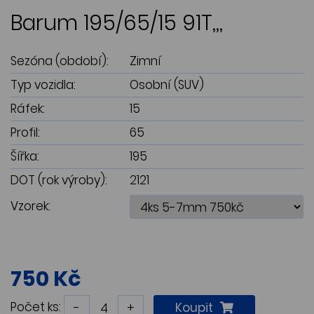
Barum 195/65/15 91T,,,
Sezóna (období):
Zimní
Typ vozidla:
Osobní (SUV)
Ráfek:
15
Profil:
65
Šířka:
195
DOT (rok výroby):
2121
Vzorek:
750 Kč
Počet ks:
-
+
Koupit