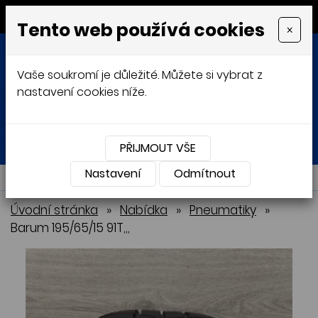
MENU
Tento web používá cookies
×
Vaše soukromí je důležité. Můžete si vybrat z
nastavení cookies níže.
Přihlásit
Košík
0
0 Kč
PŘIJMOUT VŠE
Nastavení
NABÍDKA
Odmítnout
Úvodní stránka
»
Nabídka
»
Pneumatiky
»
Barum 195/65/15 91T,,,